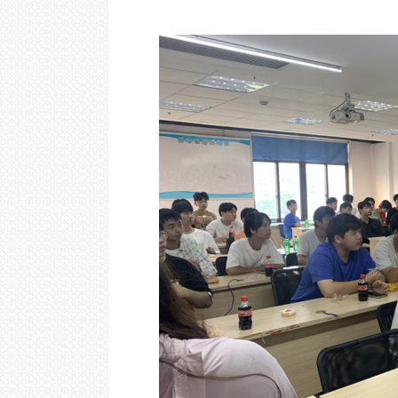
云计算视频教程
沙
｜
Go语言视频教程
哈
尔
滨
｜
合
肥
｜
贵
阳
｜
南
京
｜
济
南
O
-
Z
上
海
｜
深