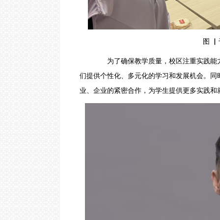
圳
｜
武
汉
｜
图 ▏千
郑
州
为了确保教学质量，校区注重实践能力
｜
西
们提供个性化、多元化的学习和发展机会。同
安
｜
业、企业的紧密合作，为学生提供更多实践和
青
岛
｜
重
庆
｜
太
原
｜
沈
阳