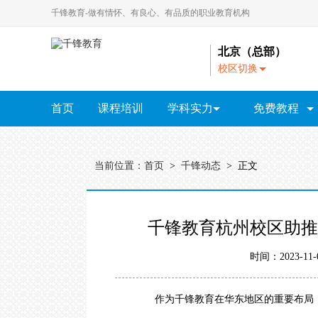
千锋教育-做有情怀、有良心、有品质的职业教育机构
北京（总部）
校区切换
A
-
首页
课程培训
学科实力
免费教程
N
北
教研院
京
全部视频教程
｜
HTML5视频教程
大
当前位置：
首页
>
千锋动态
> 正文
连
Java视频教程
｜
广
Python视频教程
HTML5
Java
Python
全链路设计
云计
州
千锋教育杭州校区助推
｜
UI视频教程
成
都
大数据视频教程
时间：2023-11
｜
杭
软件测试教程
州
作为千锋教育在华东地区的重要布局，千
PHP视频教程
｜
长