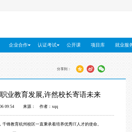
企业合作
认证考试
公开课
项目库
就业服
企业内训
PMP®培训
就业服
上门招聘
软考培训
分享到：
红帽RHCE认证
算
软件测试
大数据
智能物联网
Unity游戏开发
网络安
职业教育发展,许然校长寄语未来
-06 09:54 来源：
作者：xqq
锋教育杭州校区一直秉承着培养优秀IT人才的使命。