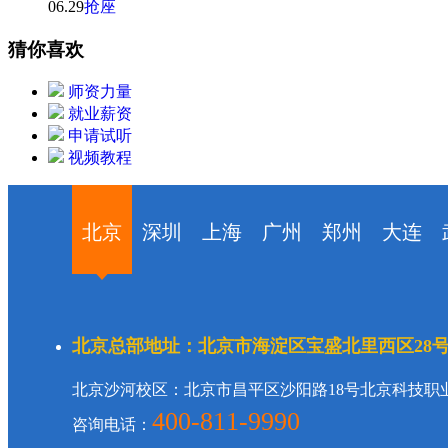
06.29
抢座
猜你
喜欢
师资力量
就业薪资
申请试听
视频教程
北京
深圳
上海
广州
郑州
大连
北京总部地址：北京市海淀区宝盛北里西区28
北京沙河校区：北京市昌平区沙阳路18号北京科技职
400-811-9990
咨询电话：