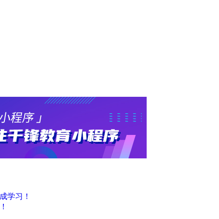
Z
上
海
｜
深
圳
｜
武
汉
｜
郑
州
｜
西
安
｜
青
岛
｜
重
完成学习！
庆
凑！
｜