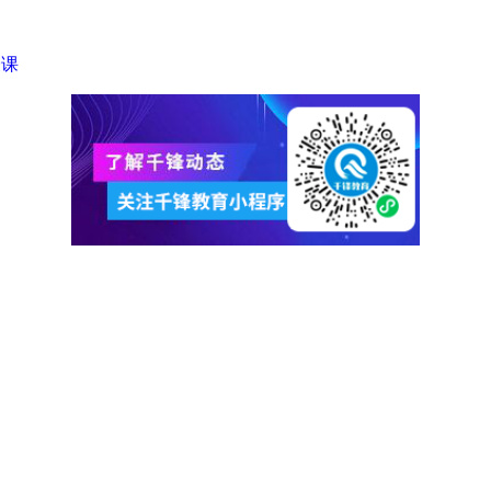
太
原
｜
授课
沈
阳