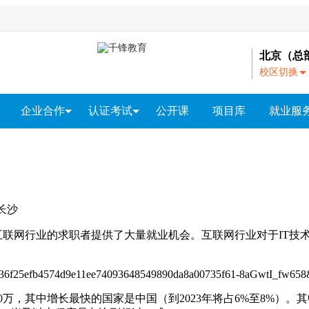
北京（总
校区切换
A
-
企业合作
认证考试
公开课
项目库
就业服
N
北
企业内训
PMP®培训
就业服
京
上门招聘
软考培训
｜
大
红帽RHCE认证
连
｜
长沙
算
软件测试
大数据
智能物联网
Unity游戏开发
网络安
广
州
联网行业的求职者提供了大量就业机会。
互联网行业对于IT技
｜
成
都
｜
万，其中增长最快的国家是中国（到2023年将占6%至8%）。
其
杭