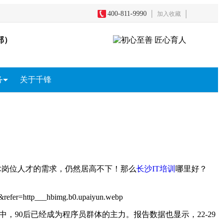
400-811-9990
加入收藏
部）
务
关于千锋
务
全
短视频+直播电商
影视剪辑包装
游戏原画
区块链
术岗位人才的需求，
仍然居高不下！那么
长沙IT培训
哪里好？
中，90后已经成为程序员群体的主力。报告数据也显示，22-29