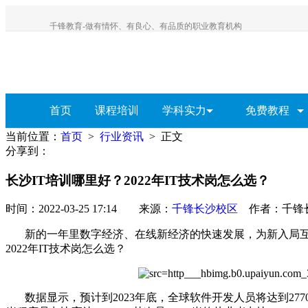
千锋教育-做有情怀、有良心、有品质的职业教育机构
首页
课程培训
学科实力
免费教程
当前位置：
首页
>
行业资讯
> 正文
教研院
全部视频教程
分享到：
HTML5视频教程
长沙IT培训哪里好？2022年IT技术岗怎么选？
Java视频教程
Python视频教程
时间：2022-03-25 17:14 来源：
千锋长沙校区
作者：千锋
HTML5
Java
Python
全链路设计
云计
UI视频教程
新的一年里数字经济、在线新经济的快速发展，为新入局互
2022年IT技术岗怎么选？
大数据视频教程
软件测试教程
数据显示，预计到2023年底，全球软件开发人员将达到2770
PHP视频教程