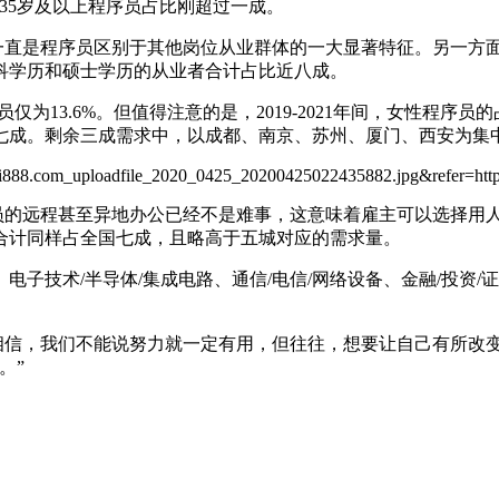
1%，35岁及以上程序员占比刚超过一成。
州
｜
直是程序员区别于其他岗位从业群体的一大显著特征。另一方面
长
科学历和硕士学历的从业者合计占比近八成。
沙
｜
为13.6%。但值得注意的是，2019-2021年间，女性程序员
哈
七成。剩余三成需求中，以成都、南京、苏州、厦门、西安为集
尔
滨
｜
合
的远程甚至异地办公已经不是难事，这意味着雇主可以选择用人
肥
合计同样占全国七成，且略高于五城对应的需求量。
｜
贵
术/半导体/集成电路、通信/电信/网络设备、金融/投资/证券
阳
｜
南
相信，我们不能说努力就一定有用，但往往，想要让自己有所改
京
。”
｜
济
南
O
-