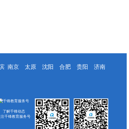
滨
南京
太原
沈阳
合肥
贵阳
济南
了解千锋动态
关注千锋教育服务号