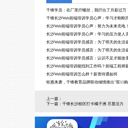
圳
｜
千锋学员：在厂里拧螺丝，我拧出了月薪过万
武
汉
千锋长沙Web前端培训学员心声：学习才刚刚
｜
长沙Web前端培训学员心声：努力为未来充电
郑
州
长沙Web前端培训学员心声：学习的压力使人
｜
西
长沙Web前端培训学员感言：为了明天的生活
安
长沙Web前端培训学员感言：为了明天的生活
｜
青
长沙Web前端培训学员感言：认识不足才能改
岛
长沙Web前端培训能找到工作吗？前端工程师
｜
重
长沙Web前端培训怎么样？薪资待遇如何
庆
钜惠来袭，千锋教育品牌联动倾情推出“双11购
｜
太
原
｜
上一篇：
沈
下一篇：
千锋长沙校区打卡橘子洲 尽显活力
阳