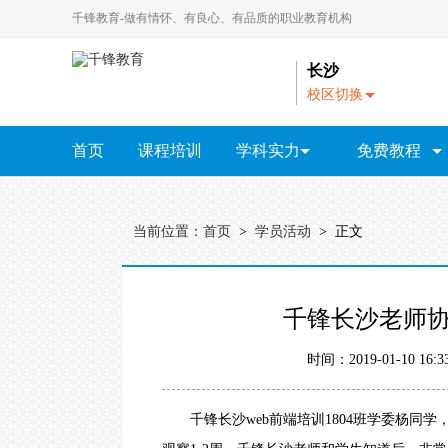
千锋教育-做有情怀、有良心、有品质的职业教育机构
长沙
校区切换
A
-
首页
课程培训
学科实力
免费教程
N
北
教研院
京
全部视频教程
｜
HTML5视频教程
大
当前位置：
首页
>
学员活动
> 正文
连
Java视频教程
｜
广
Python视频教程
HTML5
Java
Python
全链路设计
云计
州
千锋长沙老师
｜
UI视频教程
成
都
大数据视频教程
时间：2019-01-10 1
｜
杭
软件测试教程
州
千锋
长沙web前端培训
1804班学委杨同
PHP视频教程
｜
长