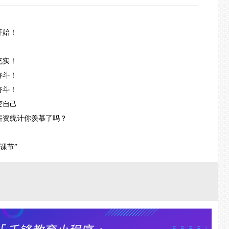
开始！
！
充实！
奋斗！
奋斗！
变自己
薪资统计你羡慕了吗？
课节”