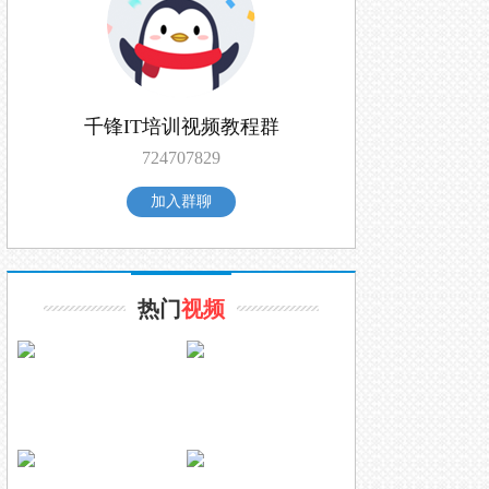
千锋IT培训视频教程群
724707829
加入群聊
热门
视频