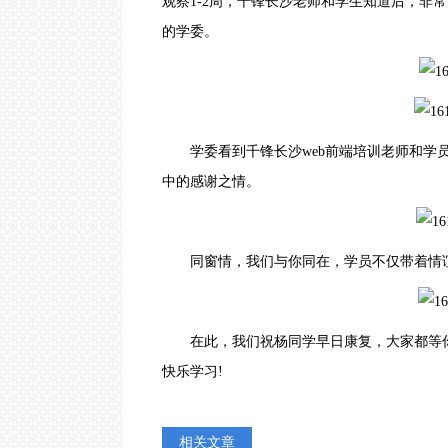
观察1-2周，千锋长沙老师和学生知道后，非
云计算视频教程
沙
的学委。
｜
Go语言视频教程
哈
尔
滨
｜
合
肥
学委看到千锋长沙
web前端培训
老师和学
｜
贵
中的感谢之情。
阳
｜
南
京
同窗情，我们与你同在，学员不仅带着情谊
｜
济
南
O
在此，我们祝杨同学早日康复，大家都等你
-
Z
快乐学习!
上
海
｜
深
相关文章