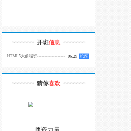
开班
信息
HTML5大前端班-------------------
06.29
抢座
-
猜你
喜欢
师资力量