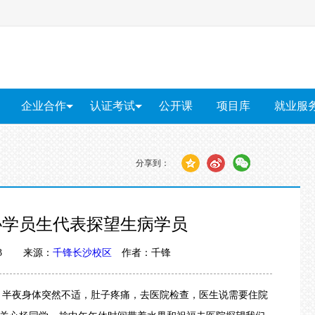
企业合作
认证考试
公开课
项目库
就业服
企业内训
PMP®培训
就业服
上门招聘
软考培训
分享到：
红帽RHCE认证
算
软件测试
大数据
智能物联网
Unity游戏开发
网络安
协学员生代表探望生病学员
6:33 来源：
千锋长沙校区
作者：千锋
学，半夜身体突然不适，肚子疼痛，去医院检查，医生说需要住院